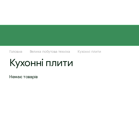
Перейти до основного контенту
Головна
Велика побутова техніка
Кухонні плити
Кухонні плити
Немає товарів