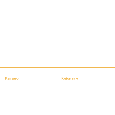
Каталог
Клієнтам
Намети, Туристичні килимки,
Вхід до кабінету
Туристичні крісла
Каталог
Про нас
Оплата і доставка
Обмін та повернення