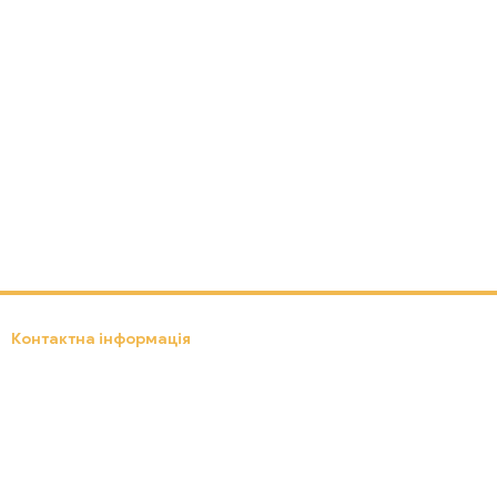
Контактна інформація
(097) 301-18-19
info.ebox24.in.ua@gmail.com
Передзвонити вам?
Львів, вул. Д. Яворницького, 8
Мапа проїзду