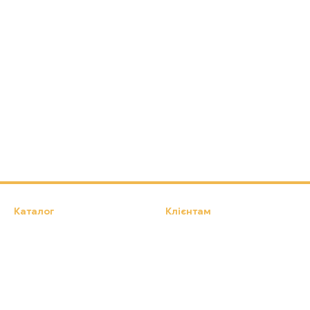
Каталог
Клієнтам
Намети, Туристичні килимки,
Вхід до кабінету
Туристичні крісла
Каталог
Про нас
Оплата і доставка
Обмін та повернення