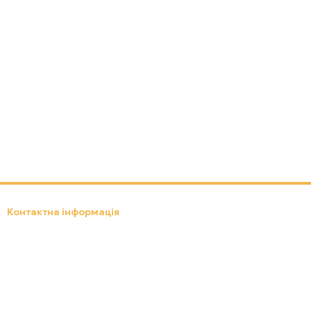
Контактна інформація
(097) 301-18-19
ebox24.lviv.ua@gmail.com
Передзвонити вам?
Львів, вул. Д. Яворницького, 8
Мапа проїзду