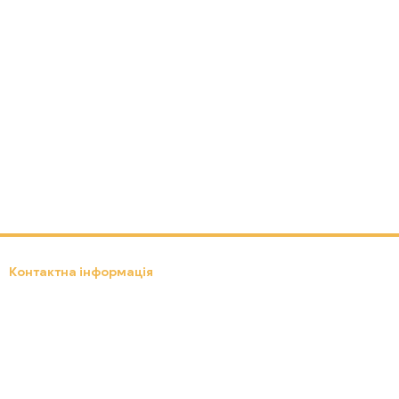
Контактна інформація
(097) 301-18-19
ebox24.lviv.ua@gmail.com
Передзвонити вам?
Львів, вул. Д. Яворницького, 8
Мапа проїзду