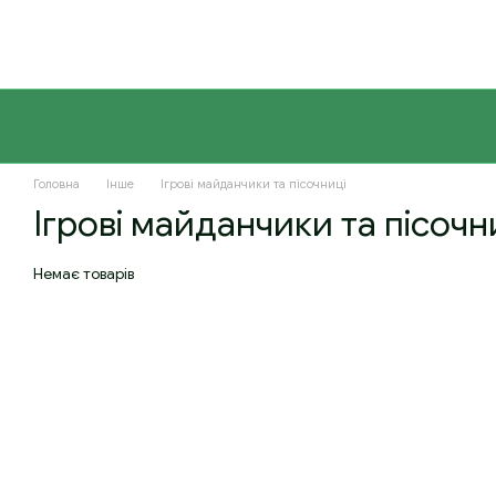
Перейти до основного контенту
Головна
Інше
Ігрові майданчики та пісочниці
Ігрові майданчики та пісочн
Немає товарів