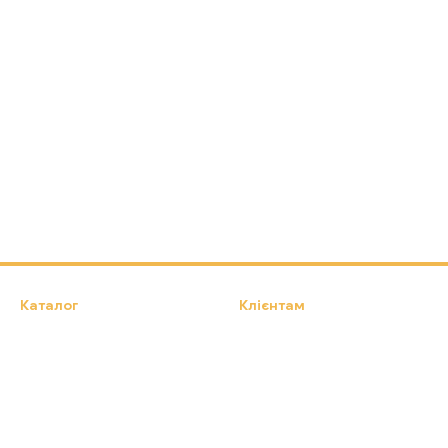
Каталог
Клієнтам
Намети, Туристичні килимки,
Вхід до кабінету
Туристичні крісла
Каталог
Про нас
Оплата і доставка
Обмін та повернення