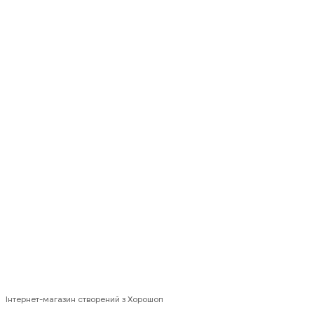
(097) 301-18-19
Контактна інформація
Повна версія сайту
© 2026 EBOX24 · Львів, вул. Д. Яворницького, 8 · +38 (097) 301-18-
19
Інтернет-магазин створений з Хорошоп