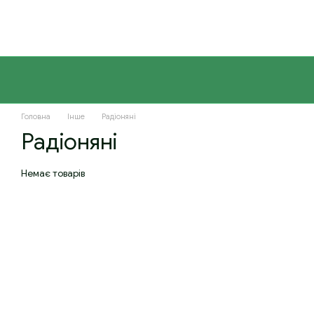
Перейти до основного контенту
Головна
Інше
Радіоняні
Радіоняні
Немає товарів