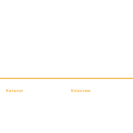
Каталог
Клієнтам
Намети, Туристичні килимки,
Вхід до кабінету
Туристичні крісла
Каталог
Про нас
Оплата і доставка
Обмін та повернення