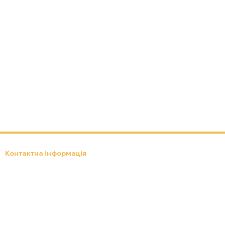
Контактна інформація
(097) 301-18-19
ebox24.lviv.ua@gmail.com
Передзвонити вам?
Львів, вул. Д. Яворницького, 8
Мапа проїзду