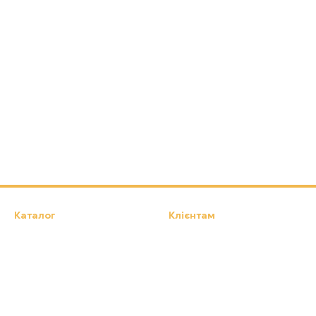
Каталог
Клієнтам
Намети, Туристичні килимки,
Вхід до кабінету
Туристичні крісла
Каталог
Про нас
Оплата і доставка
Обмін та повернення