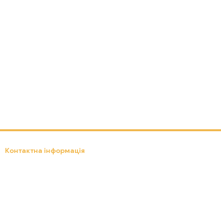
Контактна інформація
(097) 301-18-19
ebox24.lviv.ua@gmail.com
Передзвонити вам?
Львів, вул. Д. Яворницького, 8
Мапа проїзду