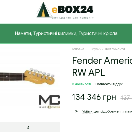
Намети, Туристичні килимки, Туристичні крісла
Головна
Музичні інструменти
Fender Americ
RW APL
В наявності
Написати відгук
134 346 грн
137
%
Увійти
для відображення нак
4