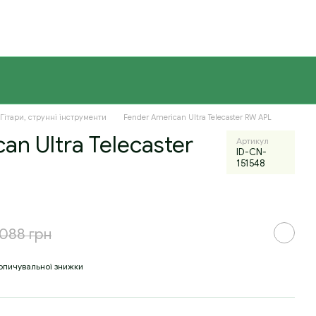
Гітари, струнні інструменти
Fender American Ultra Telecaster RW APL
an Ultra Telecaster
Артикул
ID-CN-
151548
 088 грн
опичувальної знижки