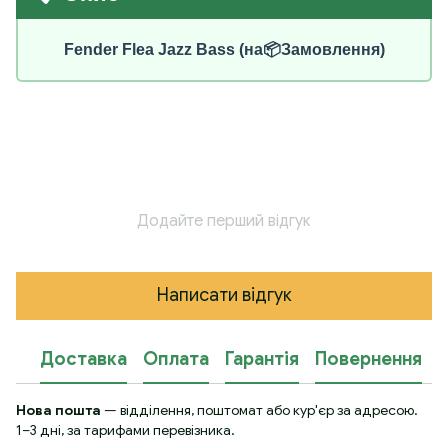
Fender Flea Jazz Bass (на📦Замовлення)
Додайте перший відгук
Написати відгук
Доставка
Оплата
Гарантія
Повернення
К
Нова пошта
— відділення, поштомат або кур'єр за адресою.
1–3 дні, за тарифами перевізника.