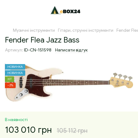
Музичні інструменти
Гітари, струнні інструменти
Fender Fle
Fender Flea Jazz Bass
Артикул:
ID-CN-151598
Написати відгук
НОВИНКА
НОВИНКА
ХІТ
−2%
В наявності
103 010 грн
105 112 грн