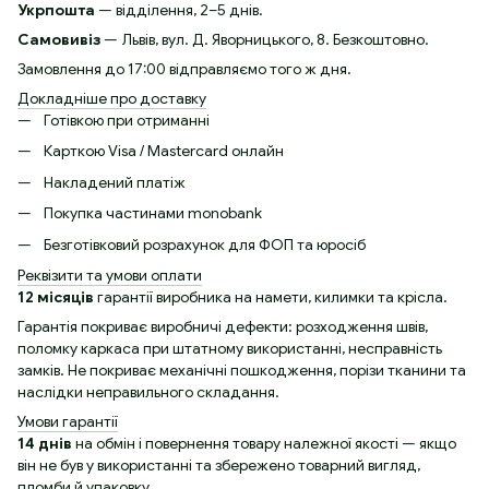
Укрпошта
— відділення, 2–5 днів.
Самовивіз
— Львів, вул. Д. Яворницького, 8. Безкоштовно.
Замовлення до 17:00 відправляємо того ж дня.
Докладніше про доставку
Готівкою при отриманні
Карткою Visa / Mastercard онлайн
Накладений платіж
Покупка частинами monobank
Безготівковий розрахунок для ФОП та юросіб
Реквізити та умови оплати
12 місяців
гарантії виробника на намети, килимки та крісла.
Гарантія покриває виробничі дефекти: розходження швів,
поломку каркаса при штатному використанні, несправність
замків. Не покриває механічні пошкодження, порізи тканини та
наслідки неправильного складання.
Умови гарантії
14 днів
на обмін і повернення товару належної якості — якщо
він не був у використанні та збережено товарний вигляд,
пломби й упаковку.