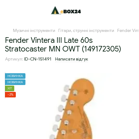
Музичні інструменти
Гітари, струнні інструменти
Fender Vin
Fender Vintera III Late 60s
Stratocaster MN OWT (149172305)
Артикул:
ID-CN-151491
Написати відгук
НОВИНКА
НОВИНКА
ХІТ
−2%