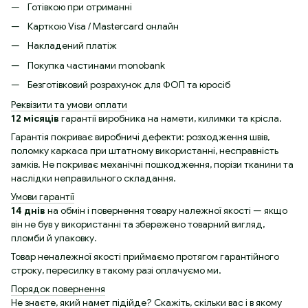
Готівкою при отриманні
Карткою Visa / Mastercard онлайн
Накладений платіж
Покупка частинами monobank
Безготівковий розрахунок для ФОП та юросіб
Реквізити та умови оплати
12 місяців
гарантії виробника на намети, килимки та крісла.
Гарантія покриває виробничі дефекти: розходження швів,
поломку каркаса при штатному використанні, несправність
замків. Не покриває механічні пошкодження, порізи тканини та
наслідки неправильного складання.
Умови гарантії
14 днів
на обмін і повернення товару належної якості — якщо
він не був у використанні та збережено товарний вигляд,
пломби й упаковку.
Товар неналежної якості приймаємо протягом гарантійного
строку, пересилку в такому разі оплачуємо ми.
Порядок повернення
Не знаєте, який намет підійде? Скажіть, скільки вас і в якому