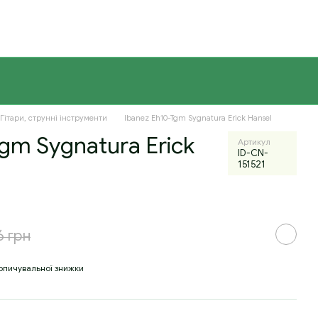
Гітари, струнні інструменти
Ibanez Eh10-Tgm Sygnatura Erick Hansel
gm Sygnatura Erick
Артикул
ID-CN-
151521
6 грн
опичувальної знижки