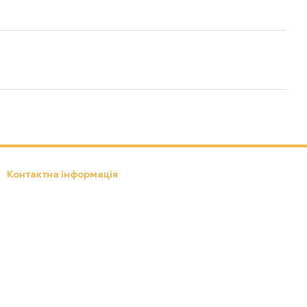
Контактна інформація
(097) 301-18-19
info.ebox24.in.ua@gmail.com
Передзвонити вам?
Львів, вул. Д. Яворницького, 8
Мапа проїзду