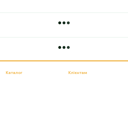
Каталог
Клієнтам
Намети, Туристичні килимки,
Вхід до кабінету
Туристичні крісла
Каталог
Про нас
Оплата і доставка
Обмін та повернення
Контактна інформація
Публічна оферта