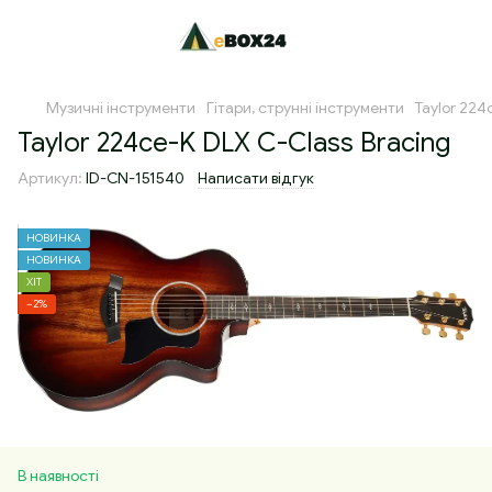
Музичні інструменти
Гітари, струнні інструменти
Taylor 224
Taylor 224ce-K DLX C-Class Bracing
Артикул:
ID-CN-151540
Написати відгук
НОВИНКА
НОВИНКА
ХІТ
−2%
В наявності