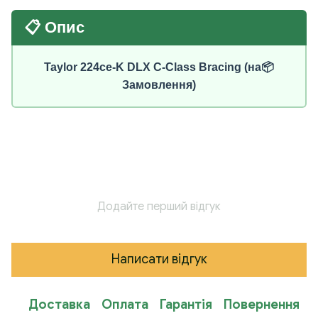
📋 Опис
Taylor 224ce-K DLX C-Class Bracing (на📦
Замовлення)
Додайте перший відгук
Написати відгук
Доставка
Оплата
Гарантія
Повернення
К