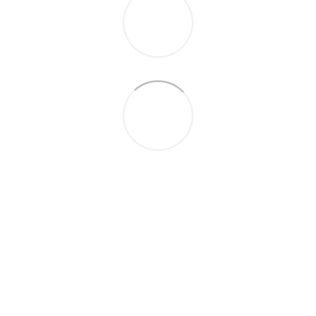
(097) 301-18-19
Контактна інформація
Повна версія сайту
© 2026 EBOX24 · Львів, вул. Д. Яворницького, 8 · +38 (097) 301-18-
19